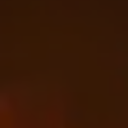
i strukturę
strony
internetowej,
na podstawie
tego, jak strona
jest używana.
Doświadczenie
Aby nasza strona
internetowa
działała jak
najlepiej podczas
twojego
przejścia na nią.
Jeśli odrzucisz te
pliki cookie,
niektóre funkcje
znikną ze strony
internetowej.