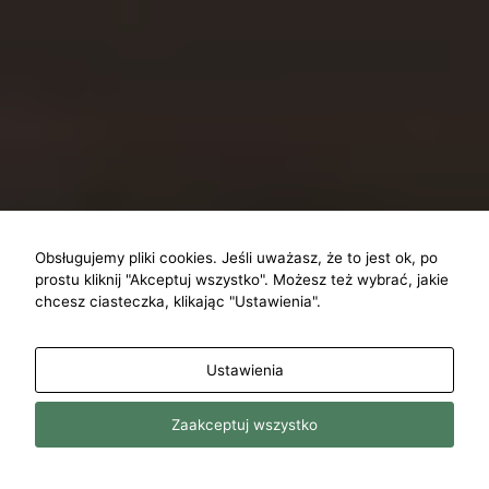
Obsługujemy pliki cookies. Jeśli uważasz, że to jest ok, po
prostu kliknij "Akceptuj wszystko". Możesz też wybrać, jakie
chcesz ciasteczka, klikając "Ustawienia".
Ustawienia
Jesteś
Zaakceptuj wszystko
zainteresowany/a?
ogą
nie tej