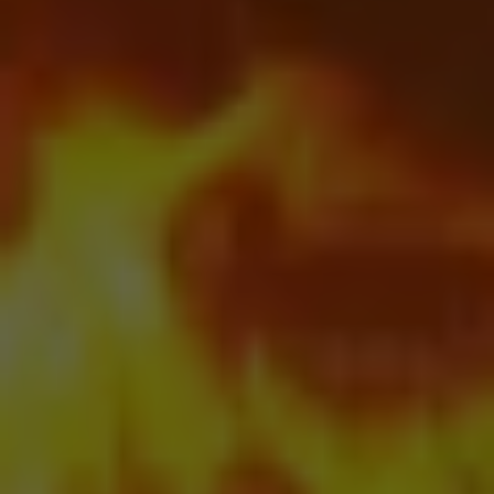
Marketing
Udostępniając
swoje
zainteresowania i
zachowania
podczas
odwiedzania naszej
strony, zwiększasz
szansę na
zobaczenie
spersonalizowanych
treści i ofert.