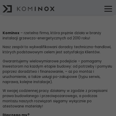
Strona główna
|
O nas stare
Kominox
– rzetelna firma, która prężnie działa w branży
instalacji grzewczo-energetycznych od 2010 roku!
Nasz zespół to wykwalifikowani doradcy techniczno-handlowi,
których podstawowym celem jest satysfakcja Klientów.
Gwarantujemy wielowymiarowe podejście – pomagamy
Inwestorom na każdym etapie budowy: od potrzeby i pomysłu
poprzez doradztwo i finansowanie, – aż po montaż i
uruchomienie, a także usługi po-zakupowe (typu serwis,
naprawa, kolejne instalacje).
W swojej codziennej pracy działamy w zgodzie z przepisami
prawa budowlanego i przeciwpożarowego, a podczas
montażu naszych rozwiązań sięgamy wyłącznie po
atestowane materiały!
Dlaczego my?