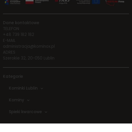
pliki cookie,
niektóre funkcje
znikną ze strony
Dane kontaktowe
internetowej.
TELEFON
+48 739 182 182
E-MAIL
Marketing
administracja@kominox.pl
Udostępniając
ADRES
swoje
Szerokie 32, 20-050 Lublin
zainteresowania i
zachowania
podczas
Kategorie
odwiedzania naszej
strony, zwiększasz
Kominki Lublin
szansę na
zobaczenie
Kominy
spersonalizowanych
Spieki kwarcowe
treści i ofert.