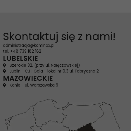
Skontaktuj się z nami!
administracja@kominox.pl
tel. +48 739 182 182
LUBELSKIE
Szerokie 32, (przy ul. Nałęczowskiej)
Lublin - C.H. Gala - lokal nr 0.3 ul. Fabryczna 2
MAZOWIECKIE
Kanie - ul. Warszawska 9
Konieczne
Te pliki cookie
nie są
opcjonalne. Są
one potrzebne
do
funkcjonowania
strony
internetowej.