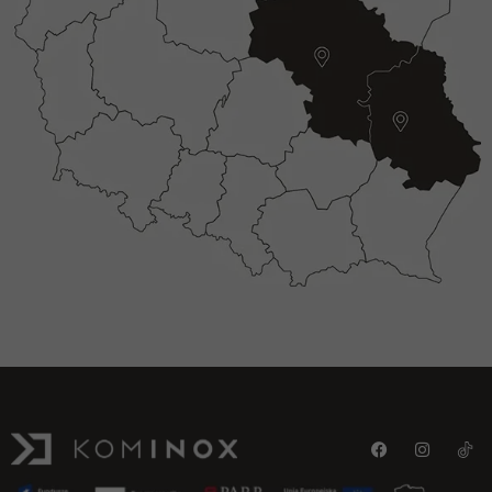
Statystyka
Abyśmy mogli
poprawić
funkcjonalność
i strukturę
strony
internetowej,
na podstawie
tego, jak strona
jest używana.
Doświadczenie
Aby nasza strona
internetowa
działała jak
najlepiej podczas
twojego
przejścia na nią.
Jeśli odrzucisz te