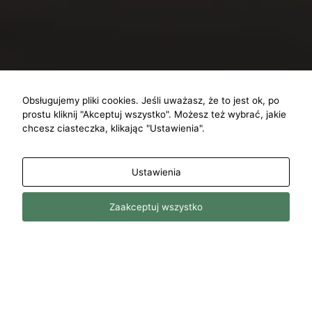
Obsługujemy pliki cookies. Jeśli uważasz, że to jest ok, po
prostu kliknij "Akceptuj wszystko". Możesz też wybrać, jakie
chcesz ciasteczka, klikając "Ustawienia".
Ustawienia
Jesteś
Zaakceptuj wszystko
zainteresowany/a?
ogą
nie tej
iej masz
enie.
Specjalistyczny montaż
wienia