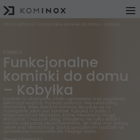
Strona główna
|
Funkcjonalne kominki do domu – Kobyłka
KOMINOX
Funkcjonalne
kominki do domu
– Kobyłka
Kominek to efektywne źródło ogrzewania oraz wyjątkowa
dekoracja wnętrza. Pozwala stworzyć niepowtarzalną
atmosferę. Wielu klientów Kominox decyduje się na
rozwiązanie, jakim jest kominek. Kobyłka to jedna z
miejscowości na Mazowszu, której mieszkańcy mogą
skorzystać z naszych usług. Oferujemy nie tylko dobór i
montaż najwyższej jakości kominków, ale także m.in. pompy
ciepła oraz klimatyzację. Zaufaj specjalistom i postaw na
sprawdzone rozwiązania dla Twojego domu.
Więcej informacji