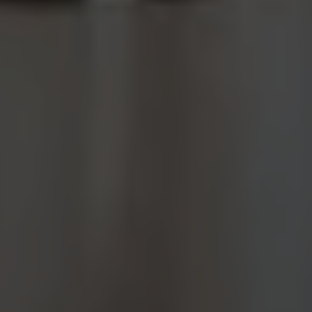
internetowej,
na podstawie
tego, jak strona
jest używana.
Doświadczenie
Aby nasza strona
internetowa
działała jak
najlepiej podczas
twojego
przejścia na nią.
Jeśli odrzucisz te
pliki cookie,
niektóre funkcje
znikną ze strony
internetowej.
Marketing