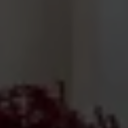
Udostępniając
swoje
zainteresowania i
zachowania
podczas
odwiedzania naszej
strony, zwiększasz
szansę na
zobaczenie
spersonalizowanych
treści i ofert.