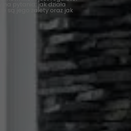
na pytania: jak działa
e są jego zalety oraz jak