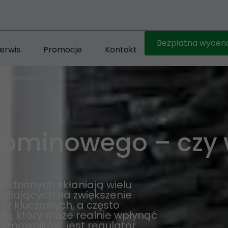
Bezpłatna wycen
erwis
Promocje
Kontakt
 go montować?
kominowego – czy 
dzinnych skłaniają wielu
walających na zwiększenie
z kluczowych, a często
ej, który może realnie wpłynąć
domowników, jest regulator