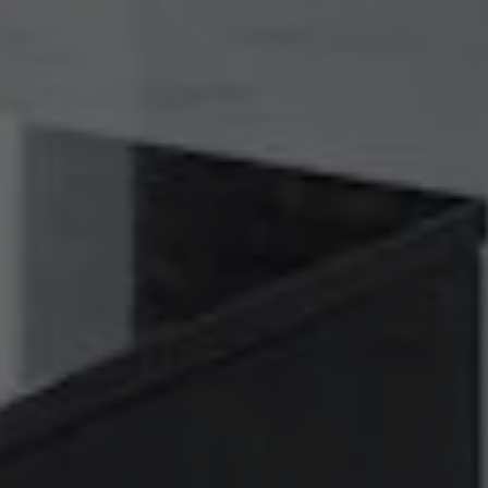
internetowej,
na podstawie
tego, jak
strona jest
używana.
Doświadczenie
Aby nasza
strona
internetowa
działała jak
najlepiej
podczas
twojego
przejścia na nią.