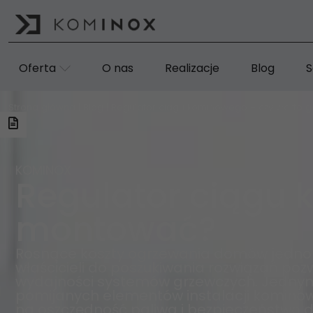
Oferta
O nas
Realizacje
Blog
S
Strona główna
|
Blog
|
Regulator ciągu kominowego – czy warto
KOMINOX
Regulator ciągu 
montować?
Rosnące koszty ogrzewania domów jednoro
właścicieli do poszukiwania rozwiązań poz
wydajności systemów grzewczych. Jednym 
pomijanych elementów instalacji kominow
na oszczędność paliwa i bezpieczeństwo 