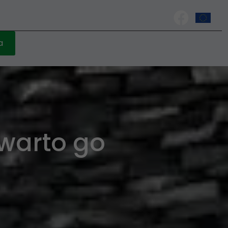
a
warto go