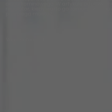
ciągu kominowego. W artykule odpowiemy 
regulator, kiedy warto go zamontować, jaki
przebiega montaż.
Więcej informacji