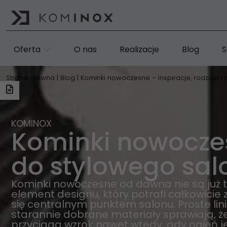
Oferta
O nas
Realizacje
Blog
S
Strona główna
|
Blog
|
Kominki nowoczesne – inspiracje, rodzaje i
KOMINOX
Kominki nowoczes
do stylowego sal
Kominki nowoczesne od dawna nie są już ty
element designu, który potrafi całkowicie 
się centralnym punktem salonu. Proste lini
starannie dobrane materiały sprawiają, 
przyciąga wzrok nawet wtedy, gdy ogień j