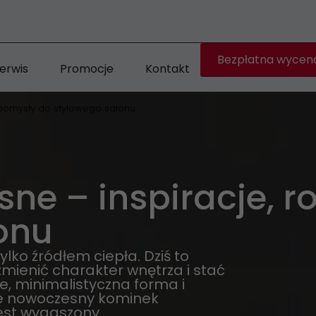
Bezpłatna wycen
erwis
Promocje
Kontakt
 pomysły do stylowego salonu
ne – inspiracje, r
onu
lko źródłem ciepła. Dziś to
zmienić charakter wnętrza i stać
e, minimalistyczna forma i
że nowoczesny kominek
est wygaszony.