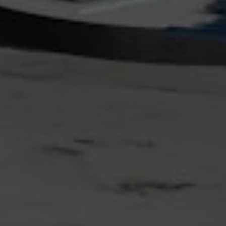
internetowej,
na podstawie
tego, jak
strona jest
używana.
Doświadczenie
Aby nasza
strona
internetowa
działała jak
najlepiej
podczas
twojego
przejścia na nią.