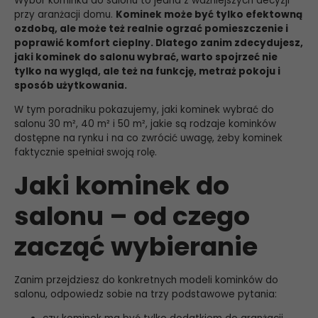
Wybór kominka do salonu to jedna z ważniejszych decyzji
przy aranżacji domu.
Kominek może być tylko efektowną
ozdobą, ale może też realnie ogrzać pomieszczenie i
poprawić komfort cieplny. Dlatego zanim zdecydujesz,
jaki kominek do salonu wybrać, warto spojrzeć nie
tylko na wygląd, ale też na funkcję, metraż pokoju i
sposób użytkowania.
W tym poradniku pokazujemy, jaki kominek wybrać do
salonu 30 m², 40 m² i 50 m², jakie są rodzaje kominków
dostępne na rynku i na co zwrócić uwagę, żeby kominek
faktycznie spełniał swoją rolę.
Jaki kominek do
salonu – od czego
zacząć wybieranie
Zanim przejdziesz do konkretnych modeli kominków do
salonu, odpowiedz sobie na trzy podstawowe pytania: