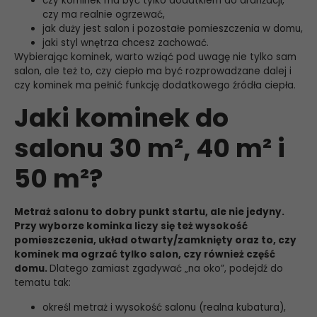
czy kominek ma być tylko dodatkiem do aranżacji,
czy ma realnie ogrzewać,
jak duży jest salon i pozostałe pomieszczenia w domu,
jaki styl wnętrza chcesz zachować.
Wybierając kominek, warto wziąć pod uwagę nie tylko sam
salon, ale też to, czy ciepło ma być rozprowadzane dalej i
czy kominek ma pełnić funkcję dodatkowego źródła ciepła.
Jaki kominek do
salonu 30 m², 40 m² i
50 m²?
Metraż salonu to dobry punkt startu, ale nie jedyny.
Przy wyborze kominka liczy się też wysokość
pomieszczenia, układ otwarty/zamknięty oraz to, czy
kominek ma ogrzać tylko salon, czy również część
domu.
Dlatego zamiast zgadywać „na oko”, podejdź do
tematu tak:
określ metraż i wysokość salonu (realna kubatura),