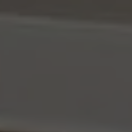
Konieczne
Te pliki cookie
nie są
opcjonalne. Są
one potrzebne