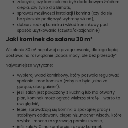
zdecyduj, czy kominek ma być dodatkowym źródłem
ciepła, czy tylko dla klimatu,
sprawdź możliwości instalacji i komina (czy da się
bezpiecznie podłączyć wybrany wkład),
dobierz rodzaj kominka i wkład kominkowy pod
sposób użytkowania (często/okazjonalnie).
Jaki kominek do salonu 30 m²
W salonie 30 m² najłatwiej o przegrzewanie, dlatego lepiej
postawić na rozwiązanie „zapas mocy, ale bez przesady”.
Najważniejsze wytyczne:
wybieraj wkład kominkowy, który pozwala regulować
spalanie i moc kominka (żeby nie było „albo za
gorąco, albo gaśnie”),
jeśli salon jest połączony z kuchnią lub ma otwarty
plan, kominek może ogrzać większą strefę – warto to
uwzględnić,
lepiej sprawdzają się kominki o spokojnej pracy i
stabilnym oddawaniu ciepła niż „mocne” wkłady, które
szybko i mocno rozgrzewają pomieszczenie,
jeśli zależy Ci na komforcie, rozważ kominek