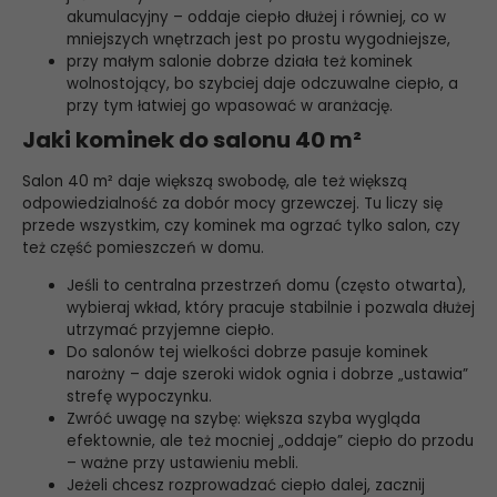
akumulacyjny – oddaje ciepło dłużej i równiej, co w
mniejszych wnętrzach jest po prostu wygodniejsze,
przy małym salonie dobrze działa też kominek
wolnostojący, bo szybciej daje odczuwalne ciepło, a
przy tym łatwiej go wpasować w aranżację.
Jaki kominek do salonu 40 m²
Salon 40 m² daje większą swobodę, ale też większą
odpowiedzialność za dobór mocy grzewczej. Tu liczy się
przede wszystkim, czy kominek ma ogrzać tylko salon, czy
też część pomieszczeń w domu.
Jeśli to centralna przestrzeń domu (często otwarta),
wybieraj wkład, który pracuje stabilnie i pozwala dłużej
utrzymać przyjemne ciepło.
Do salonów tej wielkości dobrze pasuje kominek
narożny – daje szeroki widok ognia i dobrze „ustawia”
strefę wypoczynku.
Zwróć uwagę na szybę: większa szyba wygląda
efektownie, ale też mocniej „oddaje” ciepło do przodu
– ważne przy ustawieniu mebli.
Jeżeli chcesz rozprowadzać ciepło dalej, zacznij