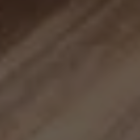
najlepiej podczas
twojego
przejścia na nią.
Jeśli odrzucisz te
pliki cookie,
niektóre funkcje
znikną ze strony
internetowej.
Marketing
Udostępniając
swoje
zainteresowania i
zachowania
podczas
odwiedzania naszej
strony, zwiększasz
szansę na
zobaczenie
spersonalizowanych