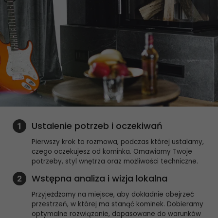
Marketing
Udostępniając
swoje
zainteresowania i
zachowania
podczas
odwiedzania naszej
strony, zwiększasz
szansę na
zobaczenie
spersonalizowanych
treści i ofert.
Ustalenie potrzeb i oczekiwań
Pierwszy krok to rozmowa, podczas której ustalamy,
czego oczekujesz od kominka. Omawiamy Twoje
potrzeby, styl wnętrza oraz możliwości techniczne.
Wstępna analiza i wizja lokalna
Przyjeżdżamy na miejsce, aby dokładnie obejrzeć
przestrzeń, w której ma stanąć kominek. Dobieramy
optymalne rozwiązanie, dopasowane do warunków