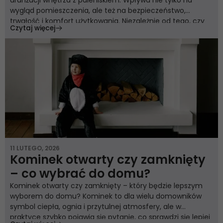
wygląd pomieszczenia, ale też na bezpieczeństwo,
trwałość i komfort użytkowania. Niezależnie od tego, czy
Czytaj więcej
planujesz nowoczesną zabudowę, czy klasyczny kominek,
wybór materiału i formy ma realne znaczenie. Poniżej
znajdziesz praktyczny przewodnik, który pomoże dobrać
wykończenie kominka do wnętrza i własnych […]
11 LUTEGO, 2026
Kominek otwarty czy zamknięty
– co wybrać do domu?
Kominek otwarty czy zamknięty – który będzie lepszym
wyborem do domu? Kominek to dla wielu domowników
symbol ciepła, ognia i przytulnej atmosfery, ale w
praktyce szybko pojawia się pytanie, co sprawdzi się lepiej