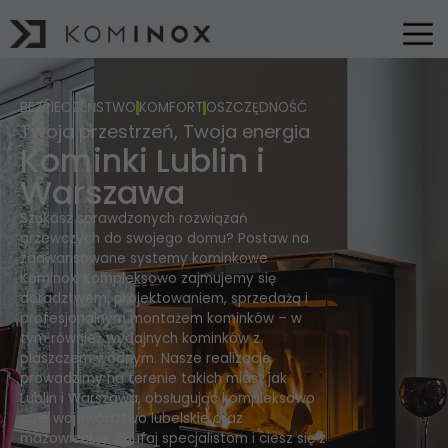
BEZPIECZEŃSTWO
KOMFORT
OSZCZĘDNOŚĆ
Twoja przestrzeń, Twoja energia
Kominki Lublin i
Warszawa
Szukasz sprawdzonych rozwiązań
grzewczych do swojego domu? Postaw na
zaawansowane systemy kominkowe
Kominox. Kompleksowo zajmujemy się
doradztwem, projektowaniem, sprzedażą i
profesjonalnym montażem kominków – w
tym również wydajnych kominków z
płaszczem wodnym. Nasze realizacje
prowadzimy na terenie takich miast jak
Lublin i Warszawa, obsługując kompleksowo
całe województwo lubelskie oraz
mazowieckie. Zaufaj specjalistom i ciesz się z