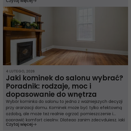
Czytaj więcej
na co dzień: otwarte palenisko czy wkład kominkowy z
drzwiczkami. Różnice nie sprowadzają się tylko do
wyglądu. Chodzi o sposób spalania drewna, […]
Konieczne
Te pliki cookie
nie są
opcjonalne. Są
one potrzebne
do
funkcjonowania
4 LUTEGO, 2026
strony
Jaki kominek do salonu wybrać?
internetowej.
Poradnik: rodzaje, moc i
dopasowanie do wnętrza
Statystyka
Wybór kominka do salonu to jedna z ważniejszych decyzji
Abyśmy mogli
przy aranżacji domu. Kominek może być tylko efektowną
poprawić
ozdobą, ale może też realnie ogrzać pomieszczenie i
funkcjonalność
poprawić komfort cieplny. Dlatego zanim zdecydujesz, jaki
Czytaj więcej
i strukturę
kominek do salonu wybrać, warto spojrzeć nie tylko na
strony