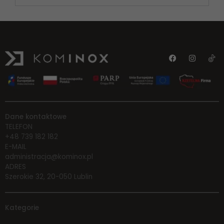
Dane kontaktowe
TELEFON
+48 739 182 182
E-MAIL
administracja@kominox.pl
ADRES
Szerokie 32, 20-050 Lublin
Kategorie